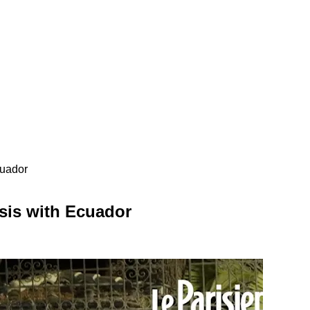
cuador
isis with Ecuador