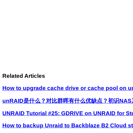
Related Articles
How to upgrade cache drive or cache pool on u
unRAID是什么？对比群晖有什么优缺点？初识NAS系统
UNRAID Tutorial #25: GDRIVE on UNRAID for St
How to backup Unraid to Backblaze B2 Cloud s