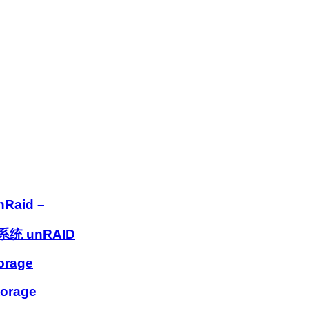
nRaid –
 unRAID
orage
torage