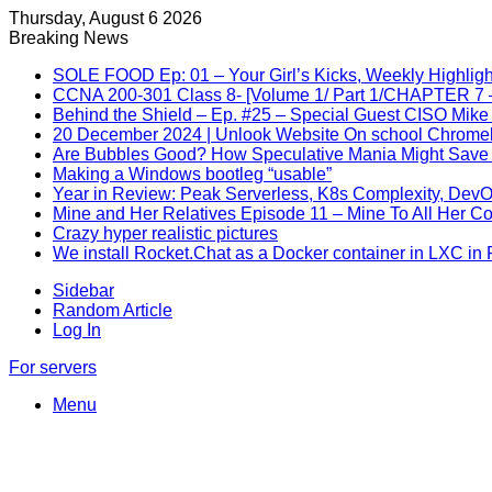
Thursday, August 6 2026
Breaking News
SOLE FOOD Ep: 01 – Your Girl’s Kicks, Weekly Highligh
CCNA 200-301 Class 8- [Volume 1/ Part 1/CHAPTER 7 –
Behind the Shield – Ep. #25 – Special Guest CISO Mike
20 December 2024 | Unlook Website On school Chrom
Are Bubbles Good? How Speculative Mania Might Save 
Making a Windows bootleg “usable”
Year in Review: Peak Serverless, K8s Complexity, Dev
Mine and Her Relatives Episode 11 – Mine To All Her C
Crazy hyper realistic pictures
We install Rocket.Chat as a Docker container in LXC in
Sidebar
Random Article
Log In
For servers
Menu