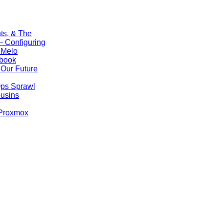
ts, & The
 Configuring
 Melo
ebook
Our Future
Ops Sprawl
ousins
 Proxmox